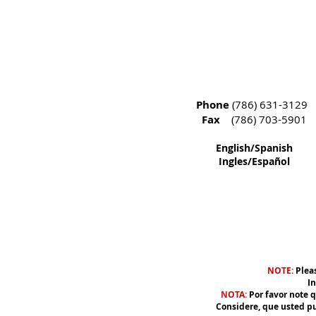
Phone
(786) 631-3129
Fax
(786) 703-5901
English/Spanish
Ingles/Español
NOTE:
Pleas
In
N
OTA
:
Por favor note 
Considere, que usted pued