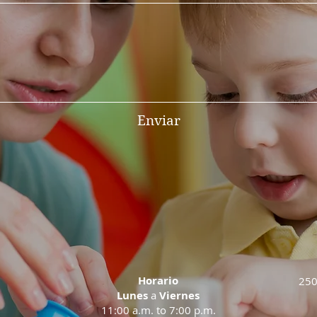
Enviar
9
Horario
250
Lunes
a
Viernes
11:00 a.m. to 7:00 p.m.