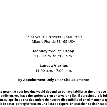
2500 SW 107th Avenue, Suite #39
Miami, Florida 33165 USA
Monday
through
Friday
11:00 a.m. to 7:00 p.m.
Lunes
a
Viernes
11:00 a.m. - 7:00 p.m.
By Appointment Only / Por Cita Solamente
e note that your booking would depend on our availability at the time you 
 addition, you have the option to sign on a waiting list, if our schedule is ful
que su opción de cita dependerá de nuestra disponibilidad en el momento q
e optar, por registrarse en una lista de espera, en caso de no existir capa