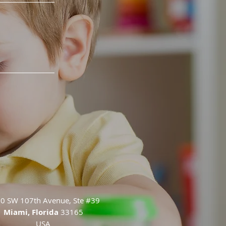
0 SW 107th Avenue, Ste #39
Miami, Florida
33165
USA