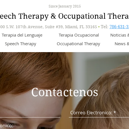
Since January 2015
eech Therapy & Occupational Ther
00 S.W. 107th Avenue, Suite #39, Miami, FL 33165
•
Tel:
786-631-3
Terapia del Lenguaje
Terapia Ocupacional
Noticias
Speech Therapy
Occupational Therapy
News &
Contactenos