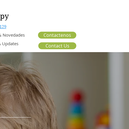
apy
129
 & Novedades
Contactenos
 Updates
Contact Us